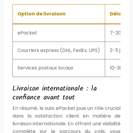
Option de livraison
Délai de
ePacket
7-20 jour
Courriers express (DHL, FedEx, UPS)
2-5 jours
Services postaux locaux
10-30 jou
Livraison internationale : la
confiance avant tout
En résumé, le suivi ePacket joue un rôle crucial
dans la satisfaction client en matière de
livraison internationale. En offrant une visibilité
complète sur le parcours du colis, vous