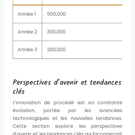
Année 1
500,000
Année 2
300,000
Année 3
200,000
Ret
Perspectives d’avenir et tendances
clés
L’innovation de procédé est en constante
évolution, portée par les avancées
technologiques et les nouvelles tendances.
Cette section explore les perspectives
d’avenir et les tendances clés qui façonneront